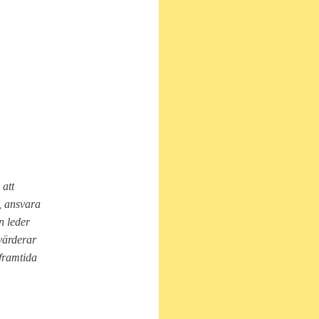
 att
, ansvara
n leder
tvärderar
 framtida