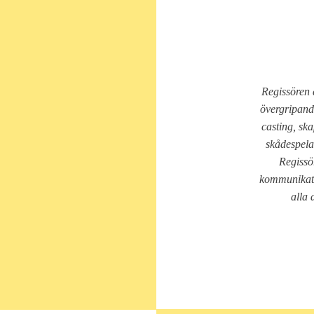
Regissören 
övergripand
casting, ska
skådespelar
Regissö
kommunikati
alla 