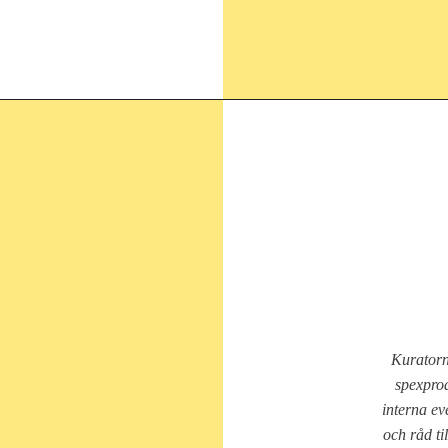
Kuratorn
spexprod
interna eve
och råd ti