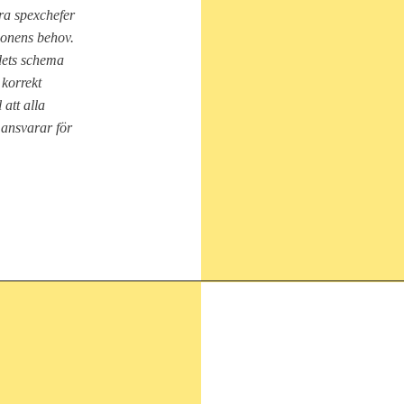
ra spexchefer
tionens behov.
dets schema
 korrekt
 att alla
 ansvarar för