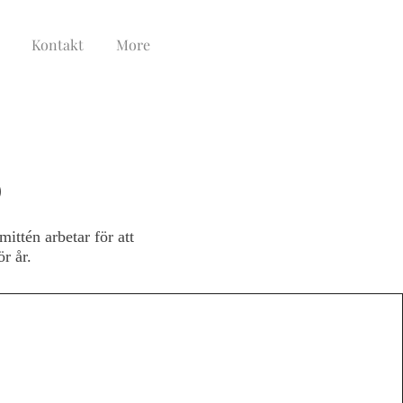
Kontakt
More
5
ttén arbetar för att
r år.