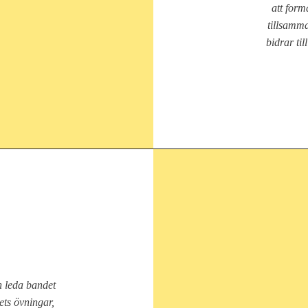
att for
tillsamm
bidrar til
h leda bandet
ts övningar,