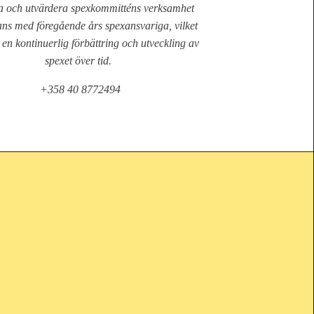
ma och utvärdera spexkommitténs verksamhet
ans med föregående års spexansvariga, vilket
l en kontinuerlig förbättring och utveckling av
spexet över tid.
+358 40 8772494