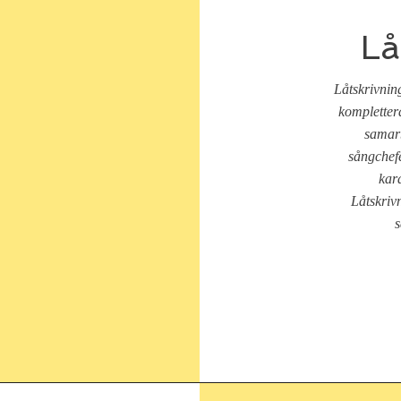
Lå
Låtskrivning
kompletter
samarb
sångchefe
kara
Låtskriv
s