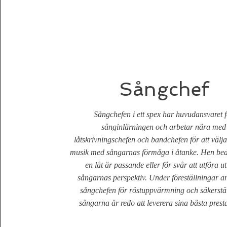
Sångchef
Sångchefen i ett spex har huvudansvaret f
sånginlärningen och arbetar nära med
låtskrivningschefen och bandchefen för att välj
musik med sångarnas förmåga i åtanke. Hen b
en låt är passande eller för svår att utföra ut
sångarnas perspektiv. Under föreställningar a
sångchefen för röstuppvärmning och säkerstäl
sångarna är redo att leverera sina bästa presta