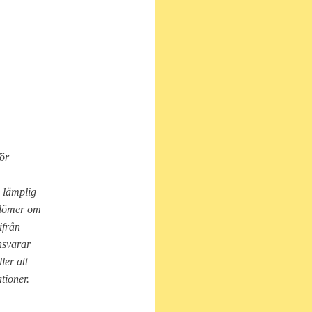
ör
a lämplig
edömer om
ifrån
nsvarar
ler att
tioner.