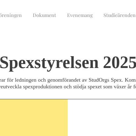
öreningen
Dokument
Evenemang
Studieärenden
Spexstyrelsen 202
rar för ledningen och genomförandet av StudOrgs Spex. Kommi
reutveckla spexproduktionen och stödja spexet som växer år fö