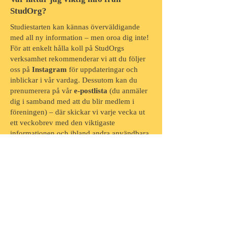
StudOrg?
Studiestarten kan kännas överväldigande
med all ny information – men oroa dig inte!
För att enkelt hålla koll på StudOrgs
verksamhet rekommenderar vi att du följer
oss på
Instagram
för uppdateringar och
inblickar i vår vardag. Dessutom kan du
prenumerera på vår
e-postlista
(du anmäler
dig i samband med att du blir medlem i
föreningen) – där skickar vi varje vecka ut
ett veckobrev med den viktigaste
informationen och ibland andra användbara
tips.
Från och med hösten 2025 hittar du
information om evenemang och
anmälningar här på
hemsidan
under fliken
"Evenemang". Vi rekommenderar också att
du regelbundet kollar
händelsekalendern
som finns direkt på förstasidan.
För en mer lättsam inblick i StudOrg-livet –