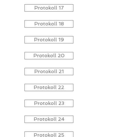
Protokoll 17
Protokoll 18
Protokoll 19
Protokoll 20
Protokoll 21
Protokoll 22
Protokoll 23
Protokoll 24
Protokoll 25